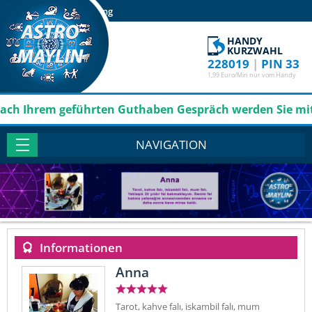
Login
Registrierung
HANDY
KURZWAHL
228019
|
PIN 33
1,99 Euro/Min nur vom Handy
Ihrem geführten Guthaben Gespräch werden Sie mit grati
NAVIGATION
Informationen
Anna
Tarot, kahve falı, iskambil falı, mum