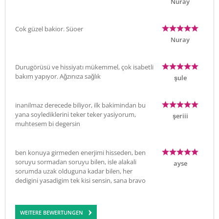
Nuray
Cok güzel bakior. Süoer
Nuray
Durugörüsü ve hissiyatı mükemmel, çok isabetli
bakım yapıyor. Ağzınıza sağlık
şule
inanilmaz derecede biliyor, ilk bakimindan bu
yana soylediklerini teker teker yasiyorum,
şeriii
muhtesem bi degersin
ben konuya girmeden enerjimi hisseden, ben
soruyu sormadan soruyu bilen, isle alakali
ayse
sorumda uzak olduguna kadar bilen, her
dedigini yasadigim tek kisi sensin, sana bravo
WEITERE BEWERTUNGEN