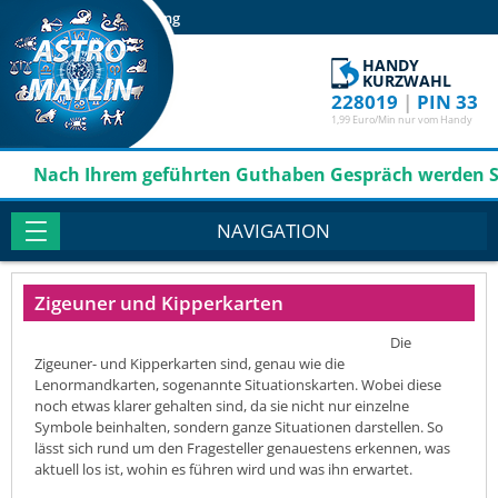
Login
Registrierung
HANDY
KURZWAHL
228019
|
PIN 33
1,99 Euro/Min nur vom Handy
Nach Ihrem geführten Guthaben Gespräch werden Sie mi
NAVIGATION
Zigeuner und Kipperkarten
Die
Zigeuner- und Kipperkarten sind, genau wie die
Lenormandkarten, sogenannte Situationskarten. Wobei diese
noch etwas klarer gehalten sind, da sie nicht nur einzelne
Symbole beinhalten, sondern ganze Situationen darstellen. So
lässt sich rund um den Fragesteller genauestens erkennen, was
aktuell los ist, wohin es führen wird und was ihn erwartet.