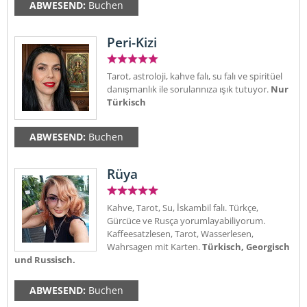
ABWESEND:
Buchen
Peri-Kizi
Tarot, astroloji, kahve falı, su falı ve spiritüel
danışmanlık ile sorularınıza ışık tutuyor.
Nur
Türkisch
ABWESEND:
Buchen
Rüya
Kahve, Tarot, Su, İskambil falı. Türkçe,
Gürcüce ve Rusça yorumlayabiliyorum.
Kaffeesatzlesen, Tarot, Wasserlesen,
Wahrsagen mit Karten.
Türkisch, Georgisch
und Russisch.
ABWESEND:
Buchen