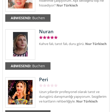
hislerimle çalışıyorum. Aşk sevdiğiniz kişi ne
hissediyor?
Nur Türkisch
ABWESEND:
Buchen
Nuran
Kahve falı, tarot falı, duru görü.
Nur Türkisch
ABWESEND:
Buchen
Peri
Uzun yıllardır profesyonel olarak tarot ve
durugörü danışmanlığı yapıyorum. Sezgilerim
ve kartların rehberliğiyle.
Nur Türkisch