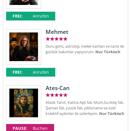
FREI:
Anrufen
Mehmet
Duru görü, astroloji, melek kartları ve tarot ile
günlük bakımlar yapıyorum.
Nur Türkisch
FREI:
Anrufen
Ates-Can
Klasik Tarot, Katina Aşk falı, Mum,Su,Ateş falı,
Şaman falı, yüzük falı, yıldızname ve özel
kolektif açılımlar ile sizlerleyim.
Nur Türkisch
PAUSE:
Buchen