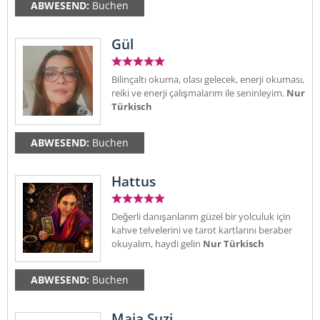
ABWESEND:
Buchen
Gül
Bilinçaltı okuma, olası gelecek, enerji okuması,
reiki ve enerji çalışmalarım ile seninleyim.
Nur
Türkisch
ABWESEND:
Buchen
Hattus
Değerli danışanlarım güzel bir yolculuk için
kahve telvelerini ve tarot kartlarını beraber
okuyalım, haydi gelin
Nur Türkisch
ABWESEND:
Buchen
Maia Suzi