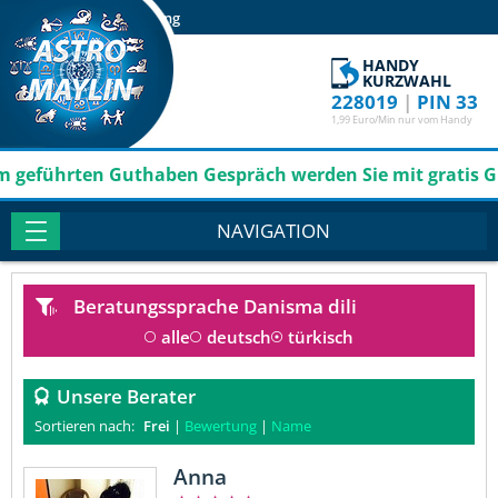
Login
Registrierung
HANDY
KURZWAHL
228019
|
PIN 33
1,99 Euro/Min nur vom Handy
ten Guthaben Gespräch werden Sie mit gratis Guthaben j
NAVIGATION
Beratungssprache
Danisma dili
alle
deutsch
türkisch
Unsere Berater
Sortieren nach:
Frei
|
Bewertung
|
Name
Anna