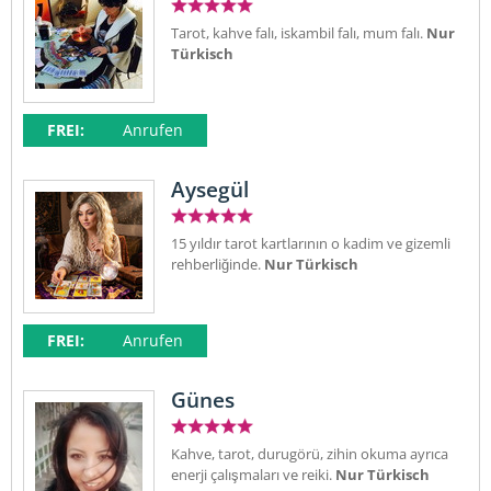
Tarot, kahve falı, iskambil falı, mum falı.
Nur
Türkisch
FREI:
Anrufen
Aysegül
15 yıldır tarot kartlarının o kadim ve gizemli
rehberliğinde.
Nur Türkisch
FREI:
Anrufen
Günes
Kahve, tarot, durugörü, zihin okuma ayrıca
enerji çalışmaları ve reiki.
Nur Türkisch