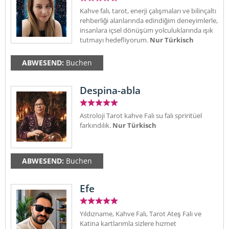
Kahve falı, tarot, enerji çalışmaları ve bilinçaltı
rehberliği alanlarında edindiğim deneyimlerle,
insanlara içsel dönüşüm yolculuklarında ışık
tutmayı hedefliyorum.
Nur Türkisch
ABWESEND:
Buchen
Despina-abla
Astroloji Tarot kahve Falı su falı spriritüel
farkındılık.
Nur Türkisch
ABWESEND:
Buchen
Efe
Yıldızname, Kahve Falı, Tarot Ateş Falı ve
Katina kartlarımla sizlere hızmet